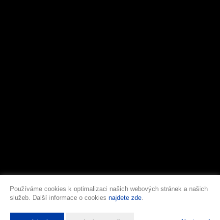
Používáme cookies k optimalizaci našich webových stránek a našich
služeb. Další informace o cookies
najdete zde
.