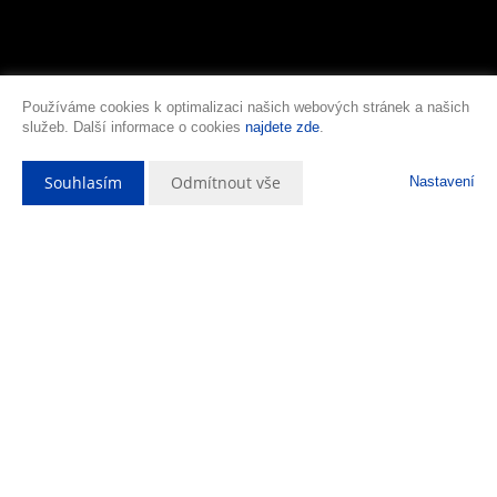
Používáme cookies k optimalizaci našich webových stránek a našich
služeb. Další informace o cookies
najdete zde
.
Souhlasím
Odmítnout vše
Nastavení
Popis nemovitosti
Nabízíme k prodeji byt 2+kk 42m2 v Mělníku ul. Sportovní. Bytová
jednotka je původním stavu a je určená k rekonstrukci podle přestav a
nároků nového vlastníka. Kuchyňský kout je vybavený starší
kuchyňskou linkou a je opticky propojený s obývací částí bytu.
Dispozici dále tvoří jedna samostatná ložnice a původní umakartové
jádro. Koupelna je s menší vanou, toaleta samostatná. Velikou
předností bytu je velká a praktická komora, která je umístěná hned
vedle bytu. V suterénu domu se pak nachází sklepní kóje. Celková