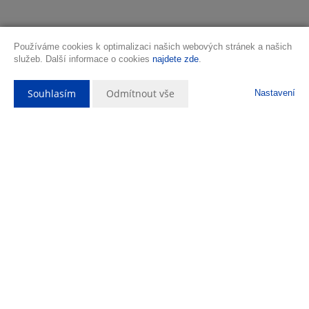
Používáme cookies k optimalizaci našich webových stránek a našich
služeb. Další informace o cookies
najdete zde
.
Souhlasím
Odmítnout vše
Nastavení
Popis nemovitosti
Nabízíme k prodeji soubor pozemků Velké Přítočno o velikosti
14994m2. Jedná převážně o ornou půdu na okraji obce. Předmětem
prodeje jsou tato parcelní čísla: pč. 280/31, pč. 280/32, pč. 312/46, pč.
317/3, pč. 318/7, pč. 319/2, pč. 320/1, pč. 364/3, pč. 367/3 a podíly na
parcelních číslech pč. 280/25, pč. 282/5, vše v katastrálním území
Velké Přítočno. Pozemky jsou předmětem prodeje pouze jako celek.