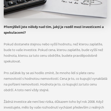
Přemýšleli jste někdy nad tím, jaký je rozdíl mezi investicemi a
spekulacemi?
Pokud dostanete stejnou nebo vyšší hodnotu, než kterou zaplatíte,
bude to vaše investice. Pokud cena, kterou zaplatíte, bude vyšší než
hodnota, kterou za tuto cenu obdržíte, budete pravděpodobně
spekulovat.
Pro začátek by se asi hodilo zmínit, že mnoho lidí si plete cenu
nemovitostí s hodnotou nemovitostí. Cena je to, co kupující vynakládá
na pořízení nemovitosti. Hodnota je to, co kupující za tuto cenu
obdrží. A toto není vždy stejné.
Žádná investice ale není bez rizika, důkazem toho byl rok 2008. Když
investujete, mělo by vaše rozhodnutí vycházet především z reálných