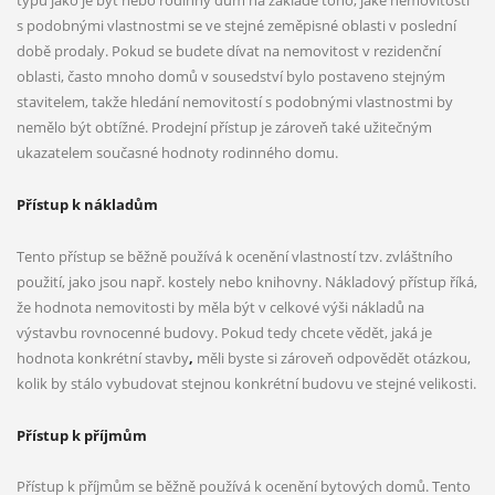
typu jako je byt nebo rodinný dům na základě toho, jaké nemovitosti
s podobnými vlastnostmi se ve stejné zeměpisné oblasti v poslední
době prodaly. Pokud se budete dívat na nemovitost v rezidenční
oblasti, často mnoho domů v sousedství bylo postaveno stejným
stavitelem, takže hledání nemovitostí s podobnými vlastnostmi by
nemělo být obtížné. Prodejní přístup je zároveň také užitečným
ukazatelem současné hodnoty rodinného domu.
Přístup k nákladům
Tento přístup se běžně používá k ocenění vlastností tzv. zvláštního
použití, jako jsou např. kostely nebo knihovny. Nákladový přístup říká,
že hodnota nemovitosti by měla být v celkové výši nákladů na
výstavbu rovnocenné budovy. Pokud tedy chcete vědět, jaká je
hodnota konkrétní stavby
,
měli byste si zároveň odpovědět otázkou,
kolik by stálo vybudovat stejnou konkrétní budovu ve stejné velikosti.
Přístup k příjmům
Přístup k příjmům se běžně používá k ocenění bytových domů. Tento