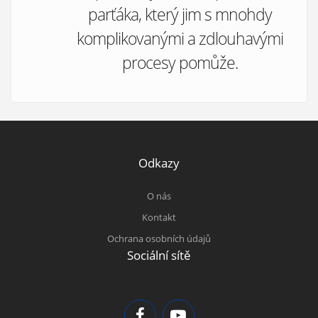
parťáka, který jim s mnohdy
komplikovanými a zdlouhavými
procesy pomůže.
Odkazy
O nás
Kontakt
Ochrana osobních údajů
Sociální sítě