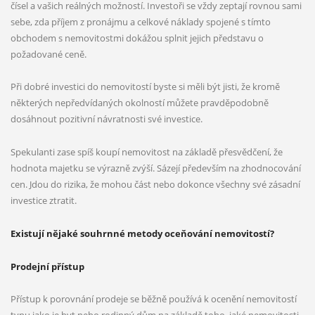
čísel a vašich reálných možností. Investoři se vždy zeptají rovnou sami
sebe, zda příjem z pronájmu a celkové náklady spojené s tímto
obchodem s nemovitostmi dokážou splnit jejich představu o
požadované ceně.
Při dobré investici do nemovitostí byste si měli být jisti, že kromě
některých nepředvídaných okolností můžete pravděpodobně
dosáhnout pozitivní návratnosti své investice.
Spekulanti zase spíš koupí nemovitost na základě přesvědčení, že
hodnota majetku se výrazně zvýší. Sázejí především na zhodnocování
cen. Jdou do rizika, že mohou část nebo dokonce všechny své zásadní
investice ztratit.
Existují nějaké souhrnné metody oceňování nemovitostí?
Prodejní přístup
Přístup k porovnání prodeje se běžně používá k ocenění nemovitostí