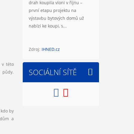
drah koupila vloni v říjnu –
první etapu projektu na
výstavbu bytových domů už
nabízí ke koupi, s...
Zdroj:
IHNED.cz
 v této
SOCIÁLNÍ SÍTĚ
í půdy.
 kdo by
sedům a