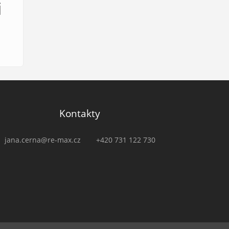
i
Kontakty
jana.cerna@re-max.cz
+420 731 122 730