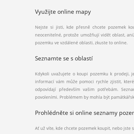
Využijte online mapy
Nejste si jisti, kde přesně chcete pozemek k
neocenitelné, protože umožňují vidět oblast, an
pozemku ve vzdálené oblasti, zkuste to online.
Seznamte se s oblastí
Kdykoli uvažujete o koupi pozemku k prodeji, j
informací vám může pomoci rychle zjistit, kter
odpovídají především vašim potřebám. Seznam
povoleními. Problémem by mohla být památkářská
Prohlédněte si online seznamy poz
Ať už víte, kde chcete pozemek koupit, nebo jste