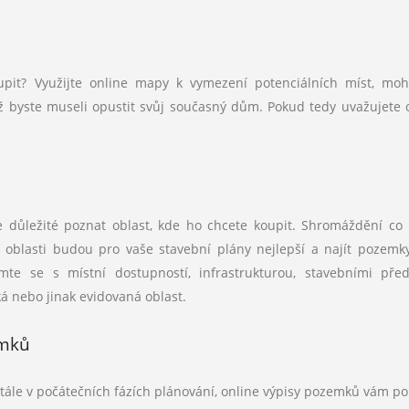
oupit? Využijte online mapy k vymezení potenciálních míst, mo
iž byste museli opustit svůj současný dům. Pokud tedy uvažujete 
e důležité poznat oblast, kde ho chcete koupit. Shromáždění co 
é oblasti budou pro vaše stavební plány nejlepší a najít pozemky
te se s místní dostupností, infrastrukturou, stavebními pře
 nebo jinak evidovaná oblast.
emků
 stále v počátečních fázích plánování, online výpisy pozemků vám 