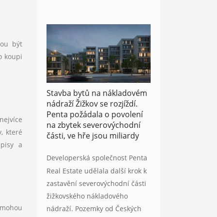
hou být
o koupi
Stavba bytů na nákladovém
nádraží Žižkov se rozjíždí.
Penta požádala o povolení
nejvíce
na zbytek severovýchodní
, které
části, ve hře jsou miliardy
dpisy a
Developerská společnost Penta
Real Estate udělala další krok k
zastavění severovýchodní části
žižkovského nákladového
pomohou
nádraží. Pozemky od Českých