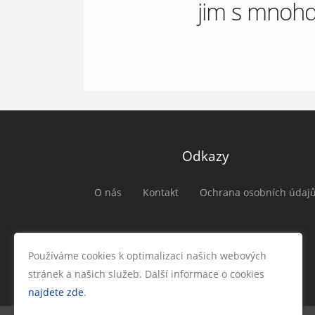
jim s mnohd
Odkazy
O nás
Kontakt
Ochrana osobních údaj
Používáme cookies k optimalizaci našich webových
stránek a našich služeb. Další informace o cookies
najdete zde
.