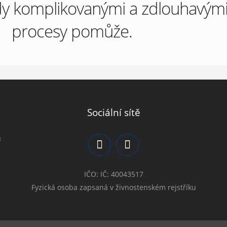
y komplikovanými a zdlouhavým
procesy pomůže.
Sociální sítě
ů
IČO: IČ: 40043517
Fyzická osoba zapsaná v živnostenském rejstříku