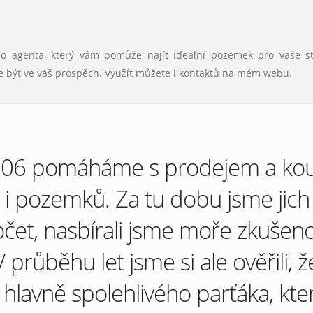
ého agenta, který vám pomůže najít ideální pozemek pro vaše s
ůže být ve váš prospěch. Využít můžete i kontaktů na mém webu.
006 pomáháme s prodejem a kou
i pozemků. Za tu dobu jsme jich
počet, nasbírali jsme moře zkušeno
V průběhu let jsme si ale ověřili, ž
í hlavně spolehlivého parťáka, kte