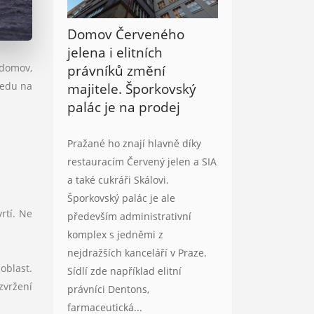
Domov Červeného
jelena i elitních
 domov,
právníků změní
ledu na
majitele. Šporkovský
palác je na prodej
Pražané ho znají hlavně díky
restauracím Červený jelen a SIA
a také cukráři Skálovi.
Šporkovský palác je ale
rtí. Ne
především administrativní
komplex s jedněmi z
nejdražších kanceláří v Praze.
oblast.
Sídlí zde například elitní
zvržení
právníci Dentons,
farmaceutická...