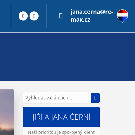
jana.cerna@re-
max.cz
JIŘÍ A JANA ČERNÍ
Naší prioritou je spokojený klient