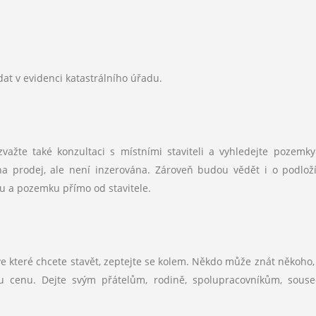
t v evidenci katastrálního úřadu.
žte také konzultaci s místními staviteli a vyhledejte pozemky
 na prodej, ale není inzerována. Zároveň budou vědět i o podlož
 a pozemku přímo od stavitele.
 ve které chcete stavět, zeptejte se kolem. Někdo může znát někoho,
ou cenu. Dejte svým přátelům, rodině, spolupracovníkům, sou