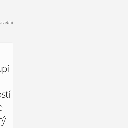
tavební
pí
stí
e
rý