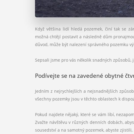
Když většina lidí hledá pozemek, činí tak se z
možná chtějí postavit a následně dům pronajmou
důvod, může být nalezení správného pozemku vý
Sepsali jsme pro vás několik snadných způsobů, ja
Podívejte se na zavedené obytné čtvr
Jedním z nejrychlejších a nejsnadnějších způsobů,
všechny pozemky jsou v těchto oblastech k dispoz
Pokud najdete nějaký, které se vám líbí, nezapome
Zvažte návštěvu v různých denních dobách, abyste
sousedství a na samotný pozemek, abyste zjistili, z