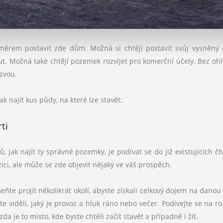
áměrem postavit zde dům. Možná si chtějí postavit svůj vysněný
t. Možná také chtějí pozemek rozvíjet pro komerční účely. Bez oh
zvou.
k najít kus půdy, na které lze stavět:
ti
 jak najít ty správné pozemky, je podívat se do již existujících čtv
ici, ale může se zde objevit nějaký ve váš prospěch.
ňte projít několikrát okolí, abyste získali celkový dojem na danou 
 viděli, jaký je provoz a hluk ráno nebo večer. Podívejte se na ro
da je to místo, kde byste chtěli začít stavět a případně i žít.