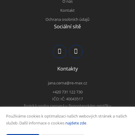
O nás
Kontakt
Ochrana osobních údajů
Sociální sítě
Kontakty
jana.cerna@re-max.cz
+420 731 122 730
IČO: IČ: 40043517
Fyzická osoba zapsaná v živnostenském rejstříku
Používáme cookies k optimalizaci našich webových stránek a našich
služeb. Další informace o cookies
najdete zde
.
Vytvořeno v systému
CHYTRÝ WEB MAKLÉŘE