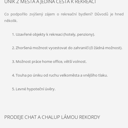
ÚNIK Z MĚSTA A JEDINÁ CESTA K REKREACI
Co podpořilo zvýšený zájem o rekreační bydlení? Důvodů je hned
několik.
Uzavřené objekty k rekreaci (hotely, penziony).
Zhoršená možnost vycestovat do zahraničí (či žádná možnost).
Možnost práce home office, větší volnost.
Touha po úniku od ruchu velkoměsta a vnějšího tlaku.
Levné hypoteční úvěry.
PRODEJE CHAT A CHALUP LÁMOU REKORDY