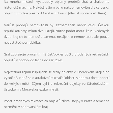
Na mnoha místech vystoupaly objemy prodejů chat a chalup na
historická maxima. Největší zájem byl o nákup nemovitostí v červenci,
objem z prodeje překročil 1 miliardu korun (dle dat společnosti Reas).
Nárůst prodejů nemovitostí byl zaznamenán napříč celou Českou
republikou s výjimkou dvou krajů. Nutno podotknout, že v uvedených
dvou krajích to nemusí znamenat nezájem o nemovitosti, ale pouze
nedostatečnou nabídku.
Graf zobrazuje procentní nárůst/pokles počtu prodaných rekreačních
objektů v období od ledna do září 2020.
Největšímu zájmu kupujících se těšily objekty v Libereckém kraji a na
Vysočině. Jedná se o atraktivní rekreační oblasti s dobrou dostupností
do velkých měst. Zájem byl i o rekreační objekty ve Středočeském,
Ústeckém a Moravskoslezském kraji.
Počet prodaných rekreačních objektů zůstal stejný v Praze a téměř se
nezměnil v Karlovarském kraji.