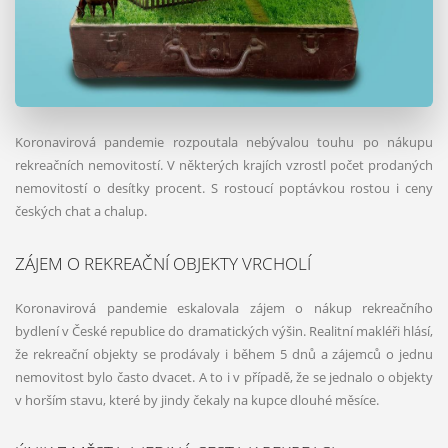
Koronavirová pandemie rozpoutala nebývalou touhu po nákupu
rekreačních nemovitostí. V některých krajích vzrostl počet prodaných
nemovitostí o desítky procent. S rostoucí poptávkou rostou i ceny
českých chat a chalup.
ZÁJEM O REKREAČNÍ OBJEKTY VRCHOLÍ
Koronavirová pandemie eskalovala zájem o nákup rekreačního
bydlení v České republice do dramatických výšin. Realitní makléři hlásí,
že rekreační objekty se prodávaly i během 5 dnů a zájemců o jednu
nemovitost bylo často dvacet. A to i v případě, že se jednalo o objekty
v horším stavu, které by jindy čekaly na kupce dlouhé měsíce.