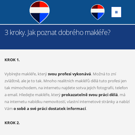
3 kroky. Jak poznat dobrého makléře?
KROK 1.
Vybírejte makléře, který
svou profesi vykonává
. Možná to zní
zvláštně, ale je to tak. Mnoho realitních makléřů dělá tuto profesi jen
tak mimochodem, na internetu najdete sotva jejich fotografii, telefon
a email. Hledejte makléře, který
prokazatelně svou práci dělá
, má
na internetu nabídku nemovitostí, vlastní internetové stránky a nabízí
Vám
o sobě a své práci dostatek informací
.
KROK 2.