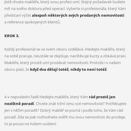
Jistě chcete makléře, který svou profesi umí. Stejný požadavek budete
mít na svého doktora před operací. Vyberte si profesionála, který Vám
představí výčet
alespoň některých svých prodaných nemovitostí
a reference spokojených klientů.
KROK 3.
Každý profesionál se ve svém oboru vzdělává. Hledejte makléře, který
na sobě pracuje, neustále se zlepšuje, navštěvuje kurzy a získává praxi.
Makléře, který prostě umí prodávat nemovitosti. Protože i v našem
oboru platí, že
když dva dělají totéž, nikdy to není totéž
.
A v neposlední řadě hledejte makléře, který Vám
rád prostě jen
nezištně poradí
. Chcete znát tržní cenu své nemovitosti? Potřebujete
jen s něčím poradit? Dobrý makléř se pozná i podle toho, že Vám rád
poradí. Zda se pak rozhodnete svěřit mu svou nemovitost do prodeje,
to je pouze na Vašem uvážení.